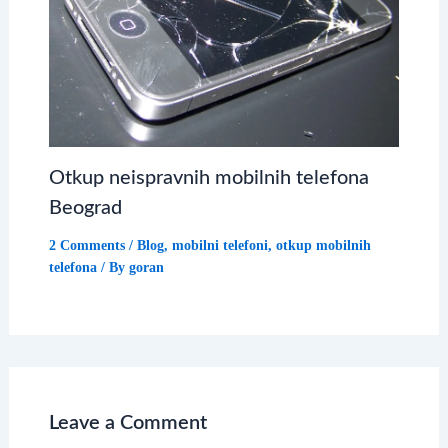
Otkup neispravnih mobilnih telefona
Beograd
2 Comments
/
Blog
,
mobilni telefoni
,
otkup mobilnih
telefona
/ By
goran
Leave a Comment