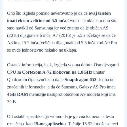
Ono što izgleda pomalo neverovatno je da će
ovaj telefon
imati ekran veličine od 5.5 inča.
Ovo se ne uklapa u ono što
smo navikli od Samsunga jer već znamo da je običan A9
(2016) dijagonale 6 inča, A7 (2016) je 5.5 a očekuje se da će
A8 imati 5.7 inča. Veličina dijagonale od 5.5 inča kod A9 Pro
se ovde jednostavno nekako ne uklapa.
Ostatak informacija, ipak, izgleda veoma dobro. Osmojezgarni
CPU sa
Cortexom A-72 klokovan na 1.8GHz
unutar
Qualcomm čipa zvuči kao da je
Snapdragon 652
. Jedna od
značajnih informacija je da će Samsung Galaxy A9 Pro imati
4GB RAM
memorije nasuprot običnom A9 modelu koji ima
3GB.
Od ostalih specifikacija vidimo da je glavna kamera na testu
označena kao
15-megapikselna
. Tačnije 15.92 i može se reći