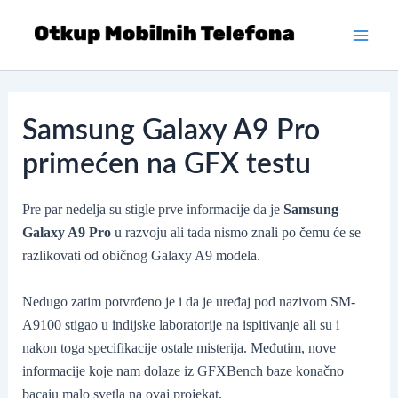
Skip
to
Main
content
Men
Samsung Galaxy A9 Pro
primećen na GFX testu
Pre par nedelja su stigle prve informacije da je
Samsung
Galaxy A9 Pro
u razvoju ali tada nismo znali po čemu će se
razlikovati od običnog Galaxy A9 modela.
Nedugo zatim potvrđeno je i da je uređaj pod nazivom SM-
A9100 stigao u indijske laboratorije na ispitivanje ali su i
nakon toga specifikacije ostale misterija. Međutim, nove
informacije koje nam dolaze iz GFXBench baze konačno
bacaju malo svetla na ovaj projekat.