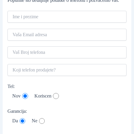
Popunite što detaljnije podatke o telefonu i pozvaćemo vas.
Tel:
Nov
Koriscen
Garancija:
Da
Ne