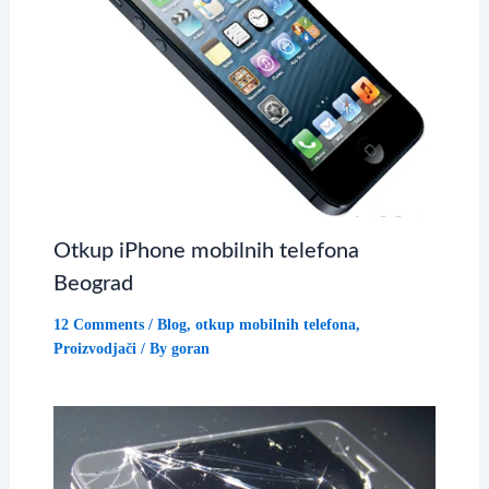
Otkup iPhone mobilnih telefona
Beograd
12 Comments
/
Blog
,
otkup mobilnih telefona
,
Proizvodjači
/ By
goran