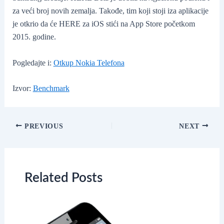
za veći broj novih zemalja. Takođe, tim koji stoji iza aplikacije
je otkrio da će HERE za iOS stići na App Store početkom
2015. godine.
Pogledajte i:
Otkup Nokia Telefona
Izvor:
Benchmark
Post
PREVIOUS
NEXT
navigation
Related Posts