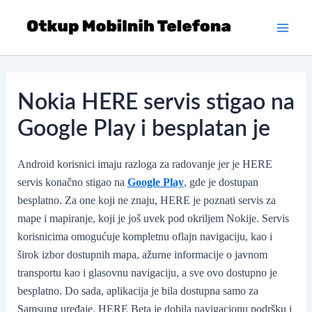
Skip
to
Main
content
Men
Nokia HERE servis stigao na
Google Play i besplatan je
Android korisnici imaju razloga za radovanje jer je HERE
servis konačno stigao na
Google Play
, gde je dostupan
besplatno. Za one koji ne znaju, HERE je poznati servis za
mape i mapiranje, koji je još uvek pod okriljem Nokije. Servis
korisnicima omogućuje kompletnu oflajn navigaciju, kao i
širok izbor dostupnih mapa, ažurne informacije o javnom
transportu kao i glasovnu navigaciju, a sve ovo dostupno je
besplatno. Do sada, aplikacija je bila dostupna samo za
Samsung uređaje. HERE Beta je dobila navigacionu podršku i