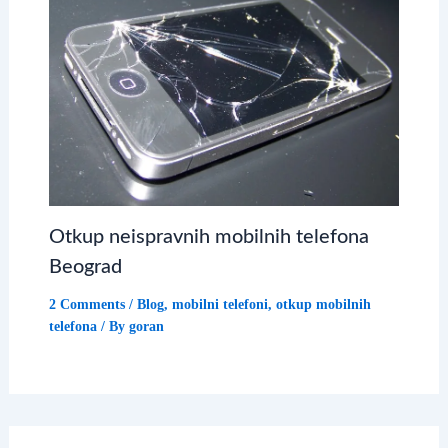
Otkup neispravnih mobilnih telefona
Beograd
2 Comments
/
Blog
,
mobilni telefoni
,
otkup mobilnih
telefona
/ By
goran