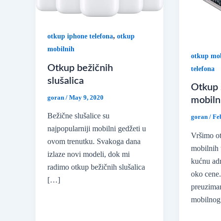
,
otkup iphone telefona
otkup
mobilnih
otkup mob
Otkup bežičnih
telefona
slušalica
Otkup 
goran
/
May 9, 2020
mobiln
Bežične slušalice su
goran
/
Fe
najpopularniji mobilni gedžeti u
Vršimo ot
ovom trenutku. Svakoga dana
mobilnih 
izlaze novi modeli, dok mi
kućnu ad
radimo otkup bežičnih slušalica
oko cene.
[…]
preuzima
mobilnog