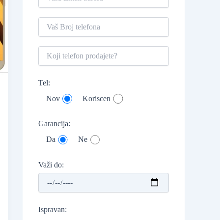
Tel:
Nov
Koriscen
Garancija:
Da
Ne
Važi do:
Ispravan: