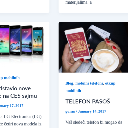
materijalima, a
up mobilnih
,
,
Blog
mobilni telefoni
otkup
dstavio nove
mobilnih
 na CES sajmu
TELEFON PASOŠ
nuary 17, 2017
goran
/
January 14, 2017
a LG Electronics (LG)
Vaš sledeći telefon bi mogao da
će četiri nova modela iz