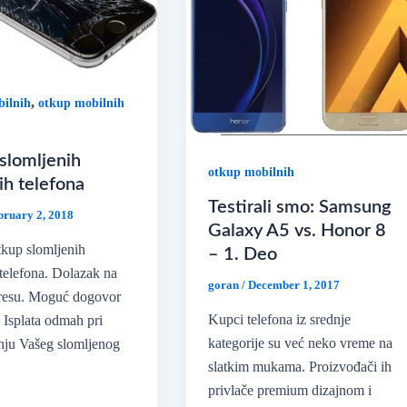
,
ilnih
otkup mobilnih
slomljenih
otkup mobilnih
ih telefona
Testirali smo: Samsung
bruary 2, 2018
Galaxy A5 vs. Honor 8
kup slomljenih
– 1. Deo
telefona. Dolazak na
goran
/
December 1, 2017
resu. Moguć dogovor
Kupci telefona iz srednje
 Isplata odmah pri
kategorije su već neko vreme na
nju Vašeg slomljenog
slatkim mukama. Proizvođači ih
privlače premium dizajnom i