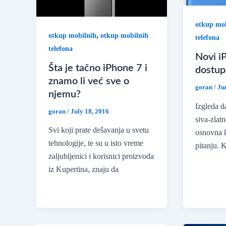
otkup mob
,
otkup mobilnih
otkup mobilnih
telefona
telefona
Novi iP
Šta je tačno iPhone 7 i
dostupa
znamo li već sve o
goran
/
Ju
njemu?
Izgleda da
goran
/
July 18, 2016
siva-zlat
Svi koji prate dešavanja u svetu
osnovna k
tehnologije, te su u isto vreme
pitanju. 
zaljubljenici i korisnici proizvoda
iz Kupertina, znaju da