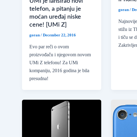
UMi je lansirao novi
telefon, a pitanju je
goran
/
De
moćan uređaj niske
Najnovije
cene! [UMi Z]
stižu iz 
goran
/
December 22, 2016
i tiču se
Zakrivlje
Evo par reči o ovom
proizvođaču i njegovom novom
UMi Z telefonu! Za UMi
kompaniju, 2016 godina je bila
presudna!