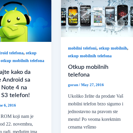
,
,
mobilni telefoni
otkup mobilnih
,
roid telefona
otkup
otkup mobilnih telefona
,
otkup mobilnih telefona
Otkup mobilnih
ajte kako da
telefona
e Android sa
goran
/
May 27, 2016
 Note 4 na
 S3 telefon!
Ukoliko želite da prodate Vaš
mobilni telefon brzo sigurno i
ne 6, 2016
jednostavno na pravom ste
i ROM koji nam je
mestu! Po veoma korektnim
 od 22. novembra,
cenama vršimo
no radi, međutim ima