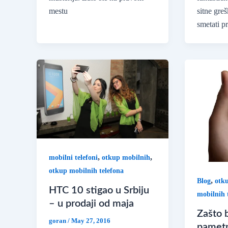
mestu
sitne gre
smetati pr
,
,
mobilni telefoni
otkup mobilnih
otkup mobilnih telefona
,
Blog
otk
HTC 10 stigao u Srbiju
mobilnih 
– u prodaji od maja
Zašto b
goran
/
May 27, 2016
pamet