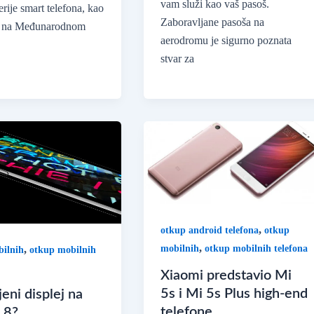
vam služi kao vaš pasoš.
erije smart telefona, kao
Zaboravljane pasoša na
 3 na Međunarodnom
aerodromu je sigurno poznata
stvar za
,
otkup android telefona
otkup
,
,
mobilnih
otkup mobilnih telefona
ilnih
otkup mobilnih
Xiaomi predstavio Mi
5s i Mi 5s Plus high-end
jeni displej na
telefone
 8?