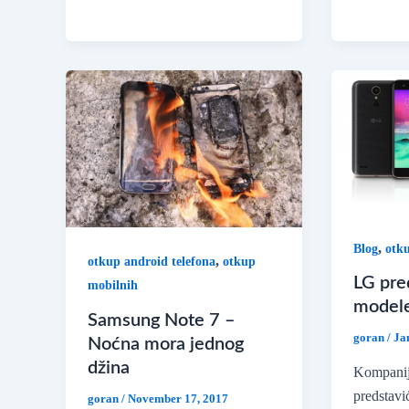
,
Blog
otk
,
otkup android telefona
otkup
LG pre
mobilnih
modele
Samsung Note 7 –
goran
/
Ja
Noćna mora jednog
džina
Kompanij
predstavi
goran
/
November 17, 2017