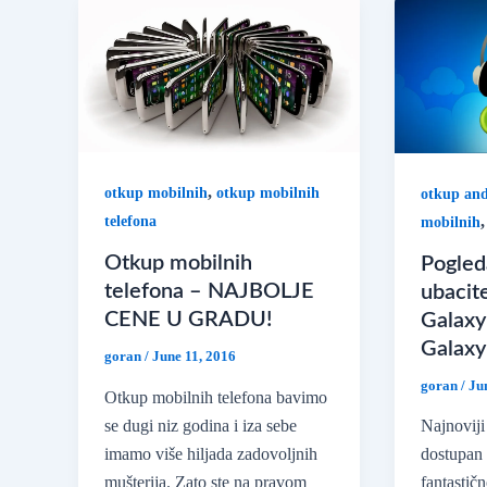
,
otkup mobilnih
otkup mobilnih
otkup and
telefona
mobilnih
Otkup mobilnih
Pogled
telefona – NAJBOLJE
ubacit
CENE U GRADU!
Galaxy
Galaxy
goran
/
June 11, 2016
goran
/
Ju
Otkup mobilnih telefona bavimo
se dugi niz godina i iza sebe
Najnovij
imamo više hiljada zadovoljnih
dostupan
mušterija. Zato ste na pravom
fantastič