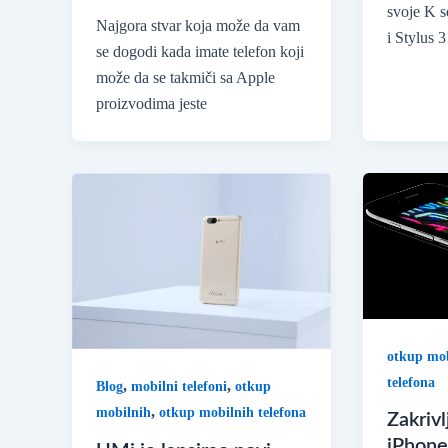
svoje K s
Najgora stvar koja može da vam
i Stylus
se dogodi kada imate telefon koji
može da se takmiči sa Apple
proizvodima jeste
otkup mob
telefona
,
,
Blog
mobilni telefoni
otkup
,
mobilnih
otkup mobilnih telefona
Zakrivl
iPhone