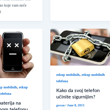
ške koje vam neće
i
,
otkup mobilnih
otkup mobilnih
telefona
,
up mobilnih
otkup
Kako da svoj telefon
telefona
učinite sigurnijim?
aterija na
goran
/
June 8, 2015
nom telefonu