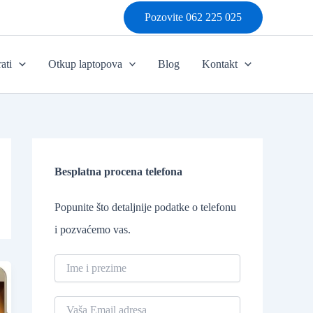
Pozovite 062 225 025
ati
Otkup laptopova
Blog
Kontakt
Besplatna procena telefona
Popunite što detaljnije podatke o telefonu
i pozvaćemo vas.