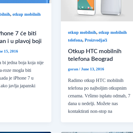
,
ilnih
otkup mobilnih
,
otkup mobilnih
otkup mobilnih
hone 7 će biti
,
telefona
Proizvodjači
n i u plavoj boji
Otkup HTC mobilnih
ne 15, 2016
telefona Beograd
 bi jedna boja koja nije
goran
/
June 13, 2016
na-roze mogla biti
ada je iPhone 7 u
Radimo otkup HTC mobilnih
Kako javlja japanski
telefona po najboljim otkupnim
cenama. Vršimo isplatu odmah, 7
dana u nedelji. Možete nas
kontaktirati non-stop na