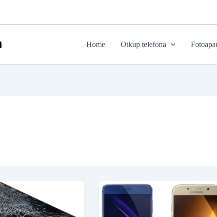
Home
Otkup telefona
Fotoapar