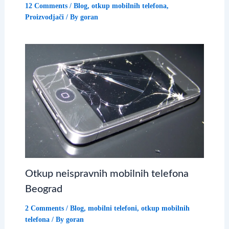
12 Comments
/
Blog
,
otkup mobilnih telefona
,
Proizvodjači
/ By
goran
Otkup neispravnih mobilnih telefona
Beograd
2 Comments
/
Blog
,
mobilni telefoni
,
otkup mobilnih
telefona
/ By
goran