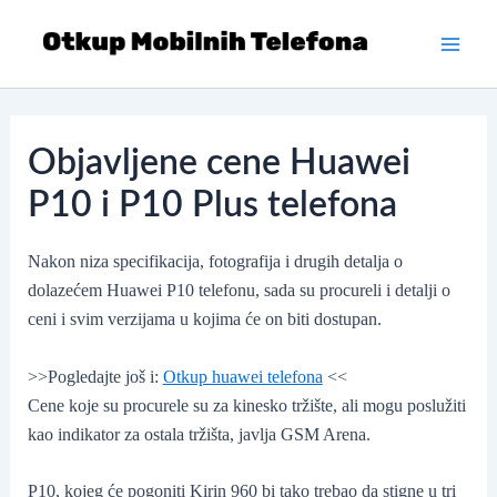
Skip
to
Main
content
Men
Objavljene cene Huawei
P10 i P10 Plus telefona
Nakon niza specifikacija, fotografija i drugih detalja o
dolazećem Huawei P10 telefonu, sada su procureli i detalji o
ceni i svim verzijama u kojima će on biti dostupan.
>>Pogledajte još i:
Otkup huawei telefona
<<
Cene koje su procurele su za kinesko tržište, ali mogu poslužiti
kao indikator za ostala tržišta, javlja GSM Arena.
P10, kojeg će pogoniti Kirin 960 bi tako trebao da stigne u tri