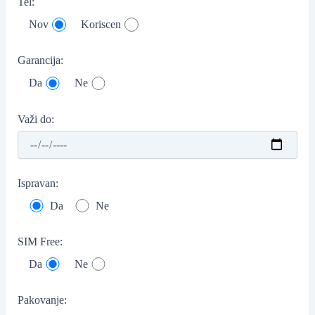
Tel:
Nov
Koriscen
Garancija:
Da
Ne
Važi do:
Ispravan:
Da
Ne
SIM Free:
Da
Ne
Pakovanje: