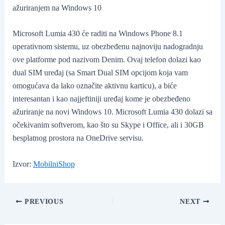
ažuriranjem na Windows 10
Microsoft Lumia 430 će raditi na Windows Phone 8.1
operativnom sistemu, uz obezbeđenu najnoviju nadogradnju
ove platforme pod nazivom Denim. Ovaj telefon dolazi kao
dual SIM uređaj (sa Smart Dual SIM opcijom koja vam
omogućava da lako označite aktivnu karticu), a biće
interesantan i kao najjeftiniji uređaj kome je obezbeđeno
ažuriranje na novi Windows 10. Microsoft Lumia 430 dolazi sa
očekivanim softverom, kao što su Skype i Office, ali i 30GB
besplatnog prostora na OneDrive servisu.
Izvor:
MobilniShop
Post
PREVIOUS
NEXT
navigation