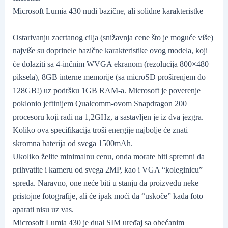
Microsoft Lumia 430 nudi bazične, ali solidne karakteristke
Ostarivanju zacrtanog cilja (snižavnja cene što je moguće više)
najviše su doprinele bazične karakteristike ovog modela, koji
će dolaziti sa 4-inčnim WVGA ekranom (rezolucija 800×480
piksela), 8GB interne memorije (sa microSD proširenjem do
128GB!) uz podršku 1GB RAM-a. Microsoft je poverenje
poklonio jeftinijem Qualcomm-ovom Snapdragon 200
procesoru koji radi na 1,2GHz, a sastavljen je iz dva jezgra.
Koliko ova specifikacija troši energije najbolje će znati
skromna baterija od svega 1500mAh.
Ukoliko želite minimalnu cenu, onda morate biti spremni da
prihvatite i kameru od svega 2MP, kao i VGA “koleginicu”
spreda. Naravno, one neće biti u stanju da proizvedu neke
pristojne fotografije, ali će ipak moći da “uskoče” kada foto
aparati nisu uz vas.
Microsoft Lumia 430 je dual SIM uređaj sa obećanim