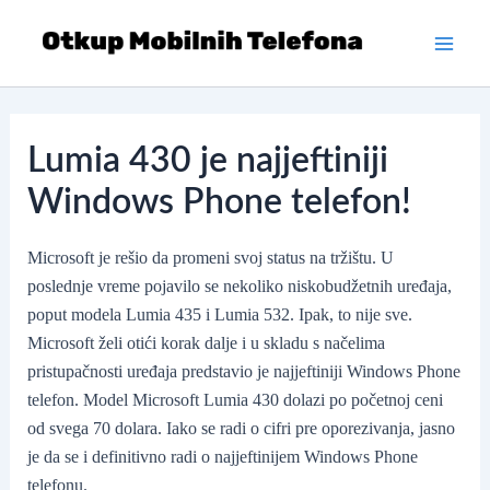
Skip
to
Main
content
Men
Lumia 430 je najjeftiniji
Windows Phone telefon!
Microsoft je rešio da promeni svoj status na tržištu. U
poslednje vreme pojavilo se nekoliko niskobudžetnih uređaja,
poput modela Lumia 435 i Lumia 532. Ipak, to nije sve.
Microsoft želi otići korak dalje i u skladu s načelima
pristupačnosti uređaja predstavio je najjeftiniji Windows Phone
telefon. Model Microsoft Lumia 430 dolazi po početnoj ceni
od svega 70 dolara. Iako se radi o cifri pre oporezivanja, jasno
je da se i definitivno radi o najjeftinijem Windows Phone
telefonu.