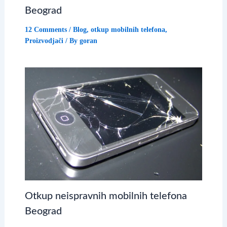
Beograd
12 Comments
/
Blog
,
otkup mobilnih telefona
,
Proizvodjači
/ By
goran
Otkup neispravnih mobilnih telefona
Beograd