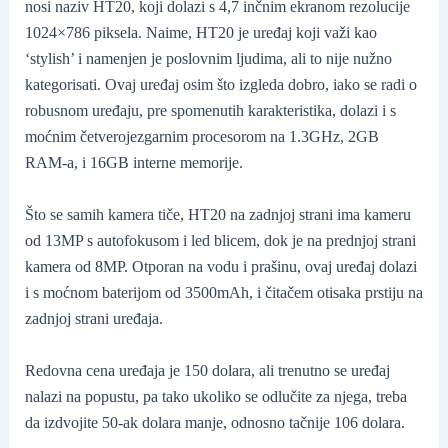
nosi naziv HT20, koji dolazi s 4,7 inčnim ekranom rezolucije
1024×786 piksela. Naime, HT20 je uređaj koji važi kao
‘stylish’ i namenjen je poslovnim ljudima, ali to nije nužno
kategorisati. Ovaj uređaj osim što izgleda dobro, iako se radi o
robusnom uređaju, pre spomenutih karakteristika, dolazi i s
moćnim četverojezgarnim procesorom na 1.3GHz, 2GB
RAM-a, i 16GB interne memorije.
Što se samih kamera tiče, HT20 na zadnjoj strani ima kameru
od 13MP s autofokusom i led blicem, dok je na prednjoj strani
kamera od 8MP. Otporan na vodu i prašinu, ovaj uređaj dolazi
i s moćnom baterijom od 3500mAh, i čitačem otisaka prstiju na
zadnjoj strani uređaja.
Redovna cena uređaja je 150 dolara, ali trenutno se uređaj
nalazi na popustu, pa tako ukoliko se odlučite za njega, treba
da izdvojite 50-ak dolara manje, odnosno tačnije 106 dolara.