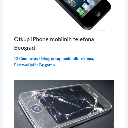
Otkup iPhone mobilnih telefona
Beograd
12 Comments
/
Blog
,
otkup mobilnih telefona
,
Proizvodjači
/ By
goran