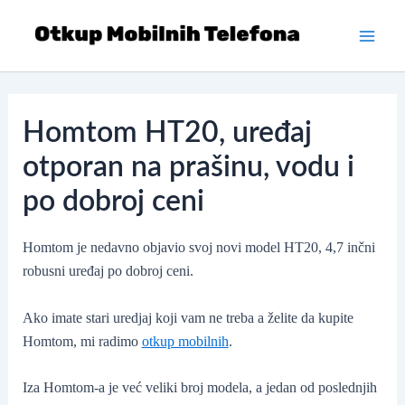
Skip
to
Main
content
Men
Homtom HT20, uređaj
otporan na prašinu, vodu i
po dobroj ceni
Homtom je nedavno objavio svoj novi model HT20, 4,7 inčni
robusni uređaj po dobroj ceni.
Ako imate stari uredjaj koji vam ne treba a želite da kupite
Homtom, mi radimo
otkup mobilnih
.
Iza Homtom-a je već veliki broj modela, a jedan od poslednjih