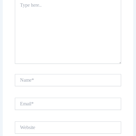
Type
here..
Name*
Email*
Website