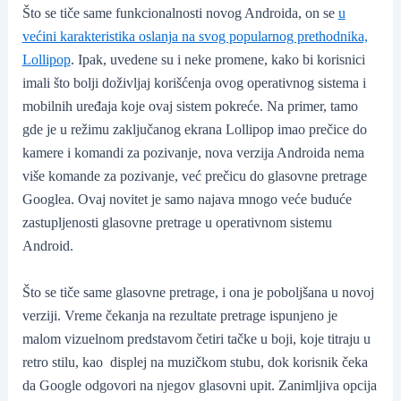
Što se tiče same funkcionalnosti novog Androida, on se
u
većini karakteristika oslanja na svog popularnog prethodnika,
Lollipop
. Ipak, uvedene su i neke promene, kako bi korisnici
imali što bolji doživljaj korišćenja ovog operativnog sistema i
mobilnih uređaja koje ovaj sistem pokreće. Na primer, tamo
gde je u režimu zaključanog ekrana Lollipop imao prečice do
kamere i komandi za pozivanje, nova verzija Androida nema
više komande za pozivanje, već prečicu do glasovne pretrage
Googlea. Ovaj novitet je samo najava mnogo veće buduće
zastupljenosti glasovne pretrage u operativnom sistemu
Android.
Što se tiče same glasovne pretrage, i ona je poboljšana u novoj
verziji. Vreme čekanja na rezultate pretrage ispunjeno je
malom vizuelnom predstavom četiri tačke u boji, koje titraju u
retro stilu, kao
displej na muzičkom stubu, dok korisnik čeka
da Google odgovori na njegov glasovni upit. Zanimljiva opcija