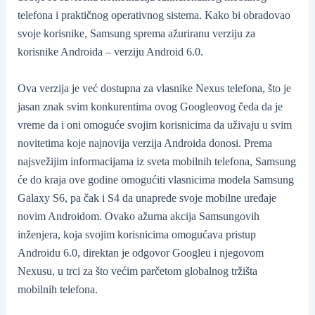
telefona i praktičnog operativnog sistema. Kako bi obradovao
svoje korisnike, Samsung sprema ažuriranu verziju za
korisnike Androida – verziju Android 6.0.
Ova verzija je već dostupna za vlasnike Nexus telefona, što je
jasan znak svim konkurentima ovog Googleovog čeda da je
vreme da i oni omoguće svojim korisnicima da uživaju u svim
novitetima koje najnovija verzija Androida donosi. Prema
najsvežijim informacijama iz sveta mobilnih telefona, Samsung
će do kraja ove godine omogućiti vlasnicima modela Samsung
Galaxy S6, pa čak i S4 da unaprede svoje mobilne uređaje
novim Androidom. Ovako ažurna akcija Samsungovih
inženjera, koja svojim korisnicima omogućava pristup
Androidu 6.0, direktan je odgovor Googleu i njegovom
Nexusu, u trci za što većim parčetom globalnog tržišta
mobilnih telefona.