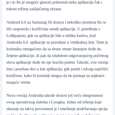
je i to što je moguće glasom pokrenuti neku aplikaciju čak i
tokom režima zaključanog ekrana.
Android 6.0 za Samsung S6 donosi i nekoliko promena što se
tiče rasporeda i korišćenja samih aplikacija. U poređenju s
Lollipopom, gde su aplikacije bile u obliku kartica, kod
Androida 6.0
aplikacije su poređane u vertikalnoj listi. Time je
korisniku omogućeno da sa desne strane listanjem dođe do
željene aplikacije, ili pak da odabirom odgovarajućeg početnog
slova aplikacije dođe do nje kraćim putem. Takođe, ova verzija
ima i poseban deo u listi aplikacija, gde pamti i odvaja najčešće
korišćene, kako bi korisnik mogao da im pristupi za najkraće
moguće vreme.
Nova verzija Androida takođe donosi još veću integrisanost
ovog operativnog sistema i Googlea. Jedno od rešenja koje
ukazuje na takvu povezanost je i smeštanje podešavanja opcija