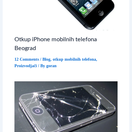
Otkup iPhone mobilnih telefona
Beograd
12 Comments
/
Blog
,
otkup mobilnih telefona
,
Proizvodjači
/ By
goran