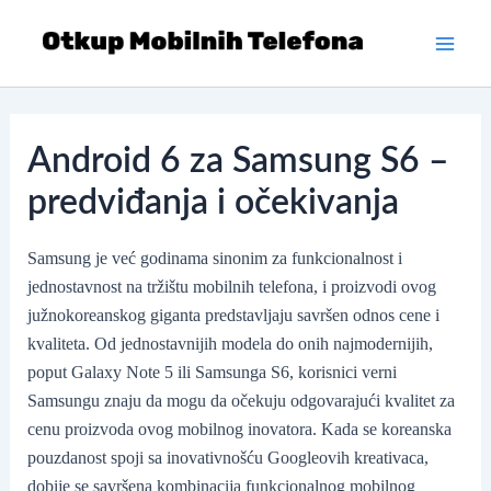
Skip
to
Main
content
Men
Android 6 za Samsung S6 –
predviđanja i očekivanja
Samsung je već godinama sinonim za funkcionalnost i
jednostavnost na tržištu mobilnih telefona, i proizvodi ovog
južnokoreanskog giganta predstavljaju savršen odnos cene i
kvaliteta. Od jednostavnijih modela do onih najmodernijih,
poput Galaxy Note 5 ili Samsunga S6, korisnici verni
Samsungu znaju da mogu da očekuju odgovarajući kvalitet za
cenu proizvoda ovog mobilnog inovatora. Kada se koreanska
pouzdanost spoji sa inovativnošću Googleovih kreativaca,
dobije se savršena kombinacija funkcionalnog mobilnog