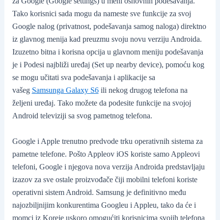
za Google (Google settings) u meni osnovnih podešavanja.
Tako korisnici sada mogu da nameste sve funkcije za svoj
Google nalog (privatnost, podešavanja samog naloga) direktno
iz glavnog menija kad preuzmu svoju novu verziju Androida.
Izuzetno bitna i korisna opcija u glavnom meniju podešavanja
je i Podesi najbliži uređaj (Set up nearby device), pomoću kog
se mogu učitati sva podešavanja i aplikacije sa
vašeg
Samsunga Galaxy S6
ili nekog drugog telefona na
željeni uređaj. Tako možete da podesite funkcije na svojoj
Android televiziji sa svog pametnog telefona.
Google i Apple trenutno predvode trku operativnih sistema za
pametne telefone. Pošto Appleov iOS koriste samo Appleovi
telefoni, Google i njegova nova verzija Androida predstavljaju
izazov za sve ostale proizvođače čiji mobilni telefoni koriste
operativni sistem Android. Samsung je definitivno među
najozbiljnijim konkurentima Googleu i Appleu, tako da će i
momci iz Koreje uskoro omogućiti korisnicima svojih telefona