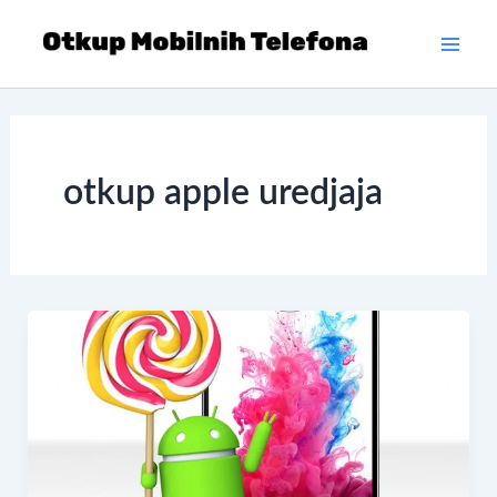
Skip
to
Main
content
Men
otkup apple uredjaja